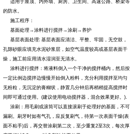
​适用于屋顶、内外墙、厨房、卫生间、高速公路、桥梁等
的防水。
​施工程序：
​基面处理→涂料进行搅拌→涂刷→养护
基层表面处理: 基层表面应清洁、平整、牢固，无空鼓，
孔隙砂眼应填充水泥砂浆层，如空气温度较高或基层表面干
燥，施工前应用清水湿润至无清水。
​涂料进行搅拌：将液料倒入一个干净的搅拌桶内，然后按
一定比例边搅拌边慢慢开始倒入粉料，充分利用搅拌至均匀
无粉粒，无沉淀的膏糊状，静置几分钟后再稍稍提高搅拌时
间即可通过使用。(建议使用电动搅拌器，混合效果更好。).
​涂刷：用毛刷或滚筒可以直接滚刷于处理好的基面，不可
漏刷。刷牙时如有气孔，应反复刷气，待第一次表面干燥(表
面不粘手)后，再交替涂刷第二次，至少重复2至3次，每次厚